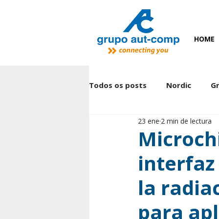
HOME
Todos os posts
Nordic
G
23 ene
2 min de lectura
Arduino PRO
Vishay
Microchi
interfaz
Yageo
la radia
para apl