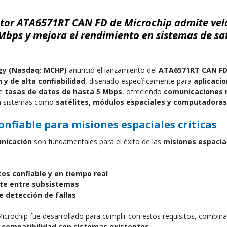
ptor ATA6571RT CAN FD de Microchip admite vel
Mbps y mejora el rendimiento en sistemas de saté
gy (Nasdaq: MCHP)
 anunció el lanzamiento del 
ATA6571RT CAN F
n y de alta confiabilidad
, diseñado específicamente para 
aplicaci
e 
tasas de datos de hasta 5 Mbps
, ofreciendo 
comunicaciones m
n sistemas como 
satélites, módulos espaciales y computadoras
nfiable para misiones espaciales críticas
unicación
 son fundamentales para el éxito de las 
misiones espacia
os confiable y en tiempo real
nte entre subsistemas
 detección de fallas
icrochip fue desarrollado para cumplir con estos requisitos, combin
 
compatibilidad con sistemas existentes
.