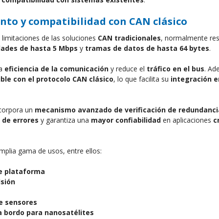
to y compatibilidad con CAN clásico
 limitaciones de las soluciones 
CAN tradicionales
, normalmente rest
dades de hasta 5 Mbps
 y 
tramas de datos de hasta 64 bytes
.
a 
eficiencia de la comunicación
 y reduce el 
tráfico en el bus
. Ad
le con el protocolo CAN clásico
, lo que facilita su 
integración e
corpora un 
mecanismo avanzado de verificación de redundancia 
 de errores
 y garantiza una 
mayor confiabilidad
 en aplicaciones 
c
mplia gama de usos, entre ellos:
e plataforma
lsión
e sensores
 bordo para nanosatélites