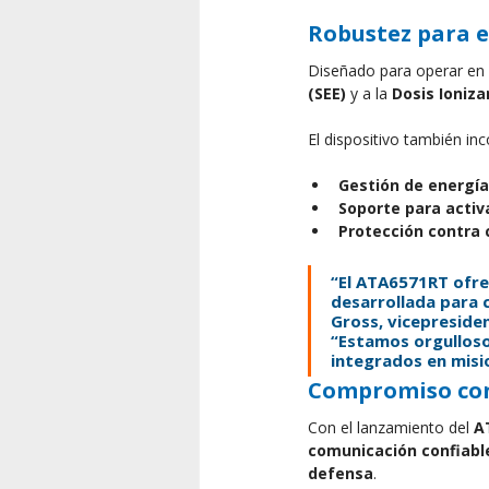
Robustez para e
Diseñado para operar en 
(SEE)
 y a la 
Dosis Ioniza
El dispositivo también inc
Gestión de energí
Soporte para activ
Protección contra 
“El ATA6571RT ofre
desarrollada para c
Gross, vicepresiden
“Estamos orgulloso
integrados en misi
Compromiso con
Con el lanzamiento del 
A
comunicación confiable
defensa
.