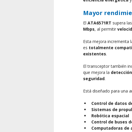
Mayor rendimien
El 
ATA6571RT
 supera las
Mbps
, al permitir 
veloci
Esta mejora incrementa l
es 
totalmente compatib
existentes
.
El transceptor también in
que mejora la 
detección
seguridad
.
Está diseñado para una a
Control de datos d
Sistemas de propu
Robótica espacial
Control de buses d
Computadoras de a