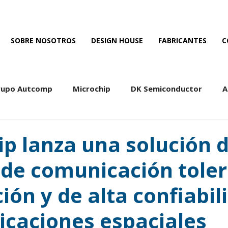
SOBRE NOSOTROS
DESIGN HOUSE
FABRICANTES
C
rupo Autcomp
Microchip
DK Semiconductor
A
Edison Opto
Hitano
Macroblock
Everstar
p lanza una solución 
 de comunicación tole
ción y de alta confiabil
icaciones espaciales