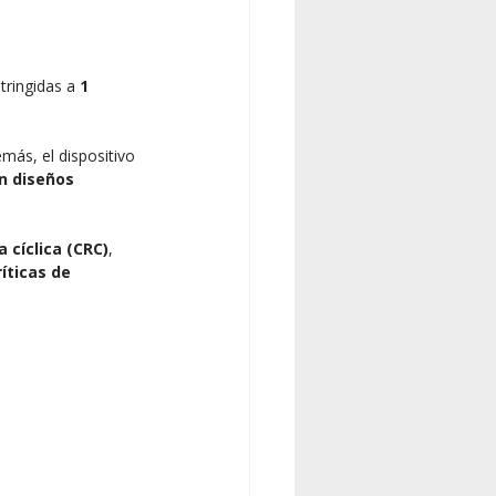
ringidas a 
1 
emás, el dispositivo 
n diseños 
cíclica (CRC)
, 
ríticas de 