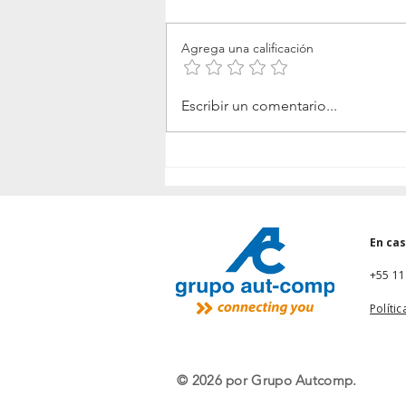
Agrega una calificación
Microchip amplía la familia
Escribir un comentario...
dsPIC33A para
aplicaciones en centros de
datos de IA, control
avanzado de motores y
sensado inteligente
En ca
+55 1
Políti
© 2026 por Grupo Autcomp.