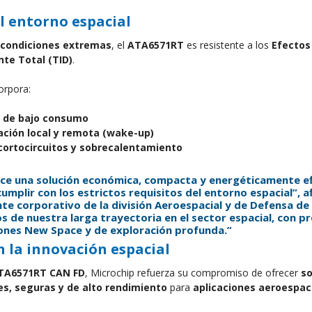
l entorno espacial
condiciones extremas
, el 
ATA6571RT
 es resistente a los 
Efectos
nte Total (TID)
.
orpora:
a de bajo consumo
ación local y remota (wake-up)
cortocircuitos y sobrecalentamiento
ce una solución económica, compacta y energéticamente efi
umplir con los estrictos requisitos del entorno espacial”, a
te corporativo de la división Aeroespacial y de Defensa de 
s de nuestra larga trayectoria en el sector espacial, con p
ones New Space y de exploración profunda.”
 la innovación espacial
TA6571RT CAN FD
, Microchip refuerza su compromiso de ofrecer 
so
s, seguras y de alto rendimiento
 para 
aplicaciones aeroespaci