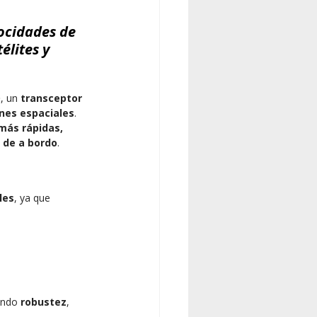
ocidades de 
lites y 
D
, un 
transceptor 
ones espaciales
. 
ás rápidas, 
 de a bordo
.
les
, ya que 
ando 
robustez
, 