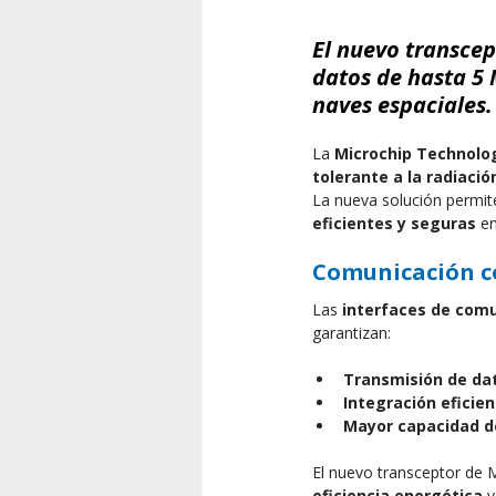
El nuevo transce
datos de hasta 5 
naves espaciales.
La 
Microchip Technolo
tolerante a la radiació
La nueva solución permit
eficientes y seguras
 e
Comunicación co
Las 
interfaces de com
garantizan:
Transmisión de dat
Integración eficie
Mayor capacidad de
El nuevo transceptor de M
eficiencia energética
 y