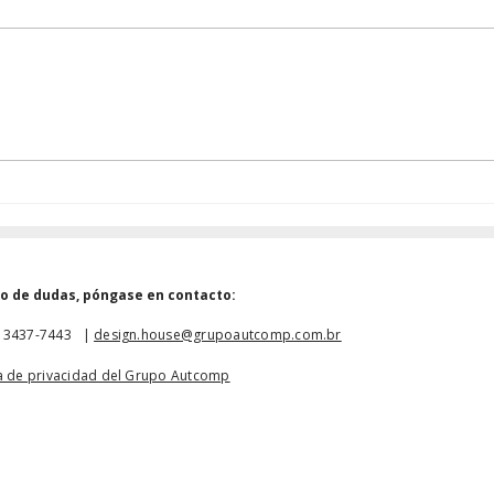
Soluciones Wireless
Micr
Microchip para IoT e
módu
Industria: Guía Técnica
BZP
para la Selección de
apli
Tecnologías
ento
so de dudas, póngase en contacto:
1 3437-7443 |
design.house@grupoautcomp.com.br
ca de privacidad del Grupo Autcomp