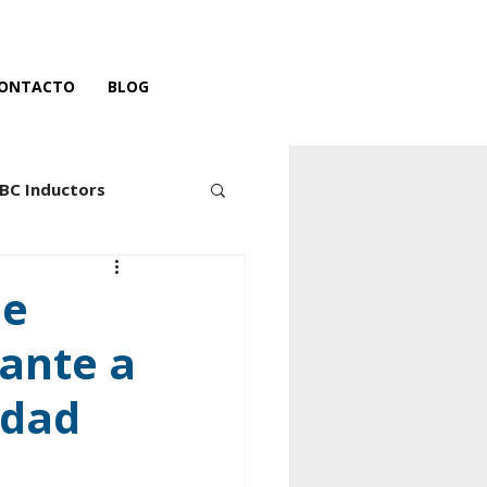
ONTACTO
BLOG
BC Inductors
HUA-JIE
Taoglas
de
rante a
idad