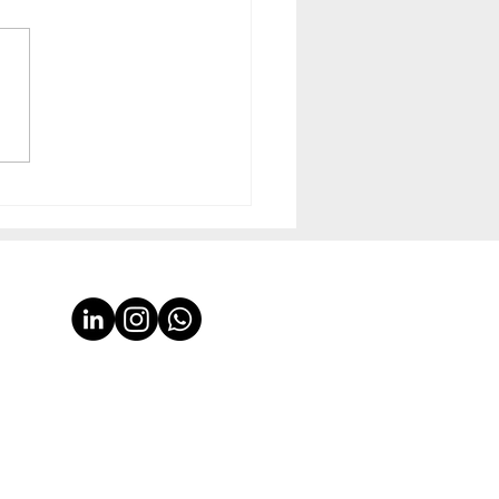
ochip lanza los
los de potencia
ACK mSiC® para
caciones críticas en
rnos exigentes