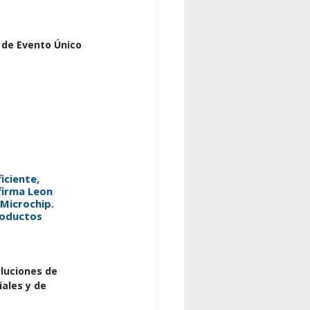
 de Evento Único 
ciente, 
firma Leon 
Microchip. 
roductos 
luciones de 
ales y de 