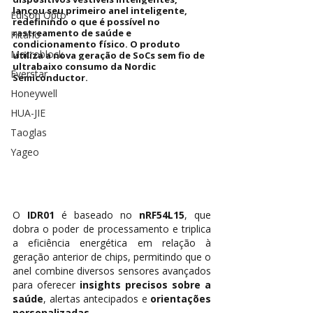
lançou seu primeiro anel inteligente, 
Edison Opto
redefinindo o que é possível no 
rastreamento de saúde e 
Hitano
condicionamento físico. O produto 
Macroblock
utiliza a nova geração de SoCs sem fio de 
ultrabaixo consumo da Nordic 
Everstar
Semiconductor.
Honeywell
HUA-JIE
Taoglas
Yageo
O 
IDR01
 é baseado no 
nRF54L15
, que 
dobra o poder de processamento e triplica 
a eficiência energética em relação à 
geração anterior de chips, permitindo que o 
anel combine diversos sensores avançados 
para oferecer 
insights precisos sobre a 
saúde
, alertas antecipados e 
orientações 
personalizadas
.