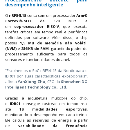
desempenho inteligente
O 
nRF54L15
 conta com um processador 
Arm® 
Cortex®-M33
 de 128 MHz e 
um 
coprocessador RISC-V
, que executa 
tarefas críticas em tempo real e periféricos 
definidos por software. Além disso, o chip 
possui 
1,5 MB de memória não volátil 
(NVM)
 e 
256 KB de RAM
, garantindo poder de 
processamento suficiente para todos os 
sensores e funcionalidades do anel.
“Escolhemos o SoC nRF54L15 da Nordic para o 
IDR01 por suas características excepcionais”, 
afirma 
YanXiong Zhu
, CEO da 
Shenzhen DO 
Intelligent Technology Co., Ltd.
Graças à arquitetura multicore do chip, 
o
IDR01
consegue rastrear em tempo real 
até
18 modalidades esportivas
, 
monitorando o desempenho em cada treino. 
Ele calcula as reservas de energia a partir 
de
variabilidade da frequência 