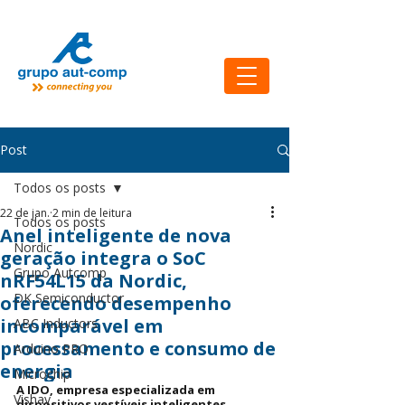
Post
Todos os posts
22 de jan.
2 min de leitura
Todos os posts
Anel inteligente de nova
Nordic
geração integra o SoC
Grupo Autcomp
nRF54L15 da Nordic,
DK Semiconductor
oferecendo desempenho
incomparável em
ABC Inductors
processamento e consumo de
Arduino PRO
energia
Microchip
A IDO, empresa especializada em 
Vishay
dispositivos vestíveis inteligentes, 