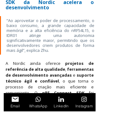
SDK da Nordic acelera o 
desenvolvimento
“Ao aproveitar o poder de processamento, o 
baixo consumo, a grande capacidade de 
memória e a alta eficiência do nRF54L15, o 
IDR01 atinge uma autonomia 
significativamente maior, permitindo que os 
desenvolvedores criem produtos de forma 
mais ágil”, explica Zhu.
A Nordic ainda oferece 
projetos de 
referência de alta qualidade
, 
ferramentas 
de desenvolvimento avançadas
 e 
suporte 
técnico ágil e confiável
, o que torna o 
processo de criação mais eficiente e 
conveniente. O 
nRF Connect SDK
 foi 
fundamental durante todo o desenvolvimento 
do IDR01.
Email
WhatsApp
LinkedIn
Instagram
Nordic
SoC