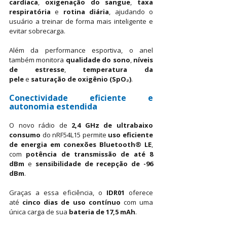
cardíaca
,
oxigenação do sangue
,
taxa 
respiratória
e
rotina diária
, ajudando o 
usuário a treinar de forma mais inteligente e 
evitar sobrecarga.
Além da performance esportiva, o anel 
também monitora
qualidade do sono
,
níveis 
de estresse
,
temperatura da 
pele
e
saturação de oxigênio (SpO₂)
.
Conectividade eficiente e 
autonomia estendida
O novo rádio de
2,4 GHz de ultrabaixo 
consumo
do nRF54L15 permite
uso eficiente 
de energia em conexões Bluetooth® LE
, 
com
potência de transmissão de até 8 
dBm
e
sensibilidade de recepção de -96 
dBm
.
Graças a essa eficiência, o
IDR01
oferece 
até
cinco dias de uso contínuo
com uma 
única carga de sua
bateria de 17,5 mAh
.