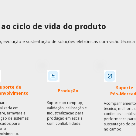
ao ciclo de vida do produto
 evolução e sustentação de soluções eletrônicas com visão técnica 
uporte de
Suporte
Produção
envolvimento
Pós-Merca
aria
Suporte ao ramp-up,
Acompanhamento
alizada em
validação, calibração e
técnico, melhorias
re, firmware e
industrialização para
contínuas e anális
ação de sistemas
produção em escala
performance para
cados para
com confiabilidade.
sustentação do p
ar o
no campo.
olvimento.