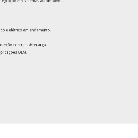
integração em sistemas automotivos
co e elétrico em andamento.
.
oteção contra sobrecarga.
aplicações OEM.