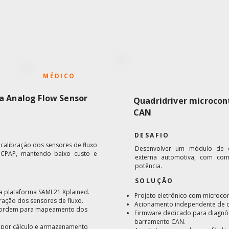
MÉDICO
ra Analog Flow Sensor
Quadridriver microcon
CAN
DESAFIO
 calibração dos sensores de fluxo
Desenvolver um módulo de co
 CPAP, mantendo baixo custo e
externa automotiva, com co
potência.
SOLUÇÃO
a plataforma SAML21 Xplained.
Projeto eletrônico com microcon
ração dos sensores de fluxo.
Acionamento independente de qu
3ª ordem para mapeamento dos
Firmware dedicado para diagnós
barramento CAN.
l por cálculo e armazenamento