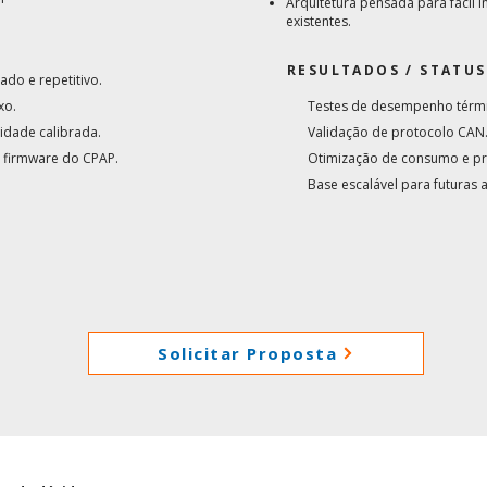
Arquitetura pensada para fácil 
existentes.
RESULTADOS / STATUS
do e repetitivo.
xo.
Testes de desempenho térmi
idade calibrada.
Validação de protocolo CAN
 firmware do CPAP.
Otimização de consumo e pr
Base escalável para futuras 
Solicitar Proposta