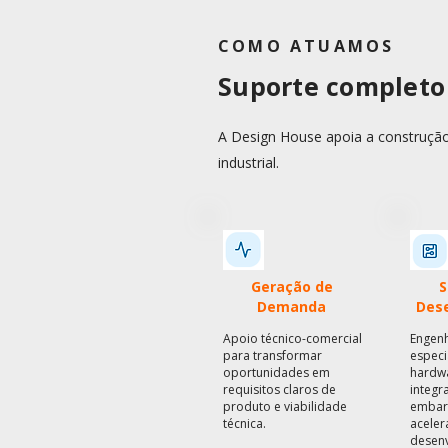
COMO ATUAMOS
Suporte completo 
A Design House apoia a construção,
industrial.
Geração de
S
Demanda
Des
Apoio técnico-comercial
Engenh
para transformar
especi
oportunidades em
hardwa
requisitos claros de
integr
produto e viabilidade
embar
técnica.
aceler
desenv