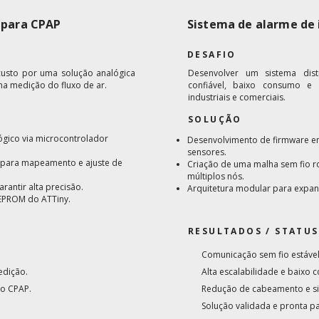
o para CPAP
Sistema de alarme de 
DESAFIO
o custo por uma solução analógica
Desenvolver um sistema dis
na medição do fluxo de ar.
confiável, baixo consumo e a
industriais e comerciais.
SOLUÇÃO
ógico via microcontrolador
Desenvolvimento de firmware e
sensores.
 para mapeamento e ajuste de
Criação de uma malha sem fio r
múltiplos nós.
rantir alta precisão.
Arquitetura modular para expa
EPROM do ATTiny.
RESULTADOS / STATUS
Comunicação sem fio estável
edição.
Alta escalabilidade e baixo 
do CPAP.
Redução de cabeamento e sim
Solução validada e pronta 