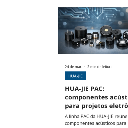
Microchip
Vishay
E
Taoglas
Yageo
24 de mar.
3 min de leitura
HUA-JIE
HUA-JIE PAC:
componentes acúst
para projetos eletr
A linha PAC da HUA-JIE reúne
componentes acústicos para