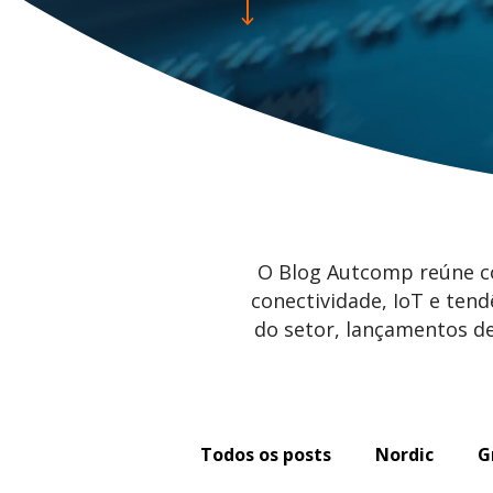
O Blog Autcomp reúne co
conectividade, IoT e tend
do setor, lançamentos de
Todos os posts
Nordic
G