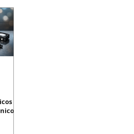
dison Opto
Hitano
Macroblock
Everstar
icos
ônicos